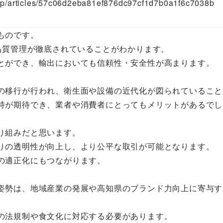
.jp/articles/57c06d2eba81ef876dc97cf1d7b0a1f6c7038b
ものです。
品質管理が徹底されていることがわかります。
とができ、輸出においても信頼性・安全性が高まります。
の移行が行われ、衛生面や設備の近代化が図られていること
持が期待でき、業者や消費者にとってもメリットがあるでし
り組みだと思います。
りの透明性が向上し、より公平な取引が可能となります。
の適正化にもつながります。
姿勢は、地域産業の発展や高知県のブランド力向上に寄与す
の法規制や食文化に対応する必要があります。