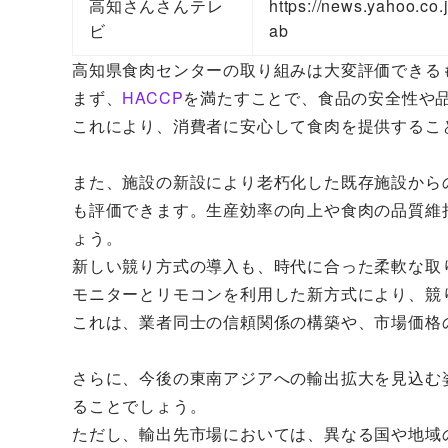
高知さんさんテレ
https://news.yahoo.co
ビ
ab
高知県食肉センターの取り組みは大変評価できる
まず、
HACCP
を満たすことで、食品の安全性や
これにより、消費者に安心して食肉を提供するこ
また、施設の新設により老朽化した既存施設から
も評価できます。生産効率の向上や食肉の品質維
ょう。
新しい競り方式の導入も、時代に合った柔軟な取
モニターとリモコンを利用した新方式により、競
これは、業者同士の信頼関係の構築や、市場価格
さらに、今後の東南アジアへの輸出拡大を見込む
ることでしょう。
ただし、輸出先市場においては、異なる国や地域