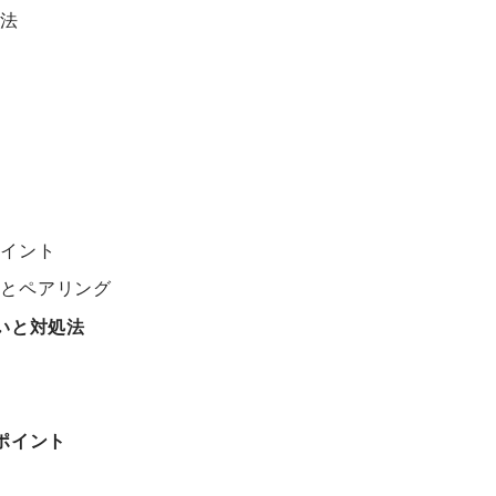
方法
ポイント
グとペアリング
いと対処法
訣
ポイント